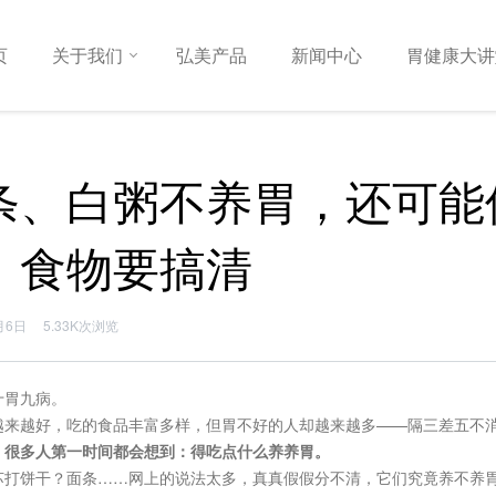
页
关于我们
弘美产品
新闻中心
胃健康大讲
条、白粥不养胃，还可能
」食物要搞清
月6日
5.33K次浏览
十胃九病。
越来越好，吃的食品丰富多样，但胃不好的人却越来越多——隔三差五不
，很多人第一时间都会想到：得吃点什么养养胃。
苏打饼干？面条……网上的说法太多，真真假假分不清，它们究竟养不养