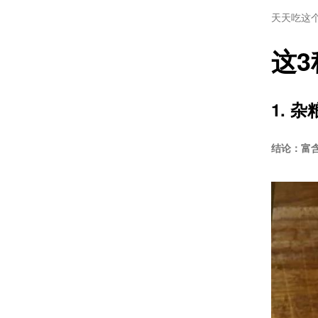
天天吃这
这
1. 杂
结论：富