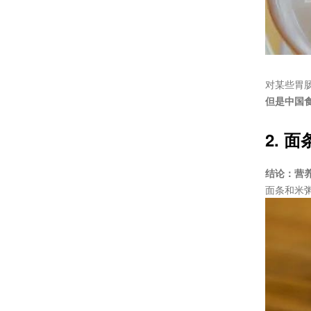
对某些胃
但是中国
2. 面
结论：营
面条和米