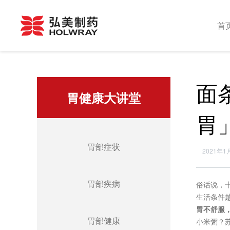
首
面
胃健康大讲堂
胃
胃部症状
2021年1
胃部疾病
俗话说，
生活条件
胃不舒服
胃部健康
小米粥？