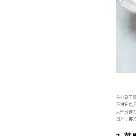
苏打饼干
不过它也
大部分苏
另外，
苏
3. 苹