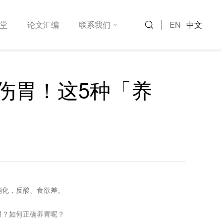
EN
中文
堂
论文汇编
联系我们
伤胃！这5种「养
消化，反酸、食欲差。
胃？如何正确养胃呢？